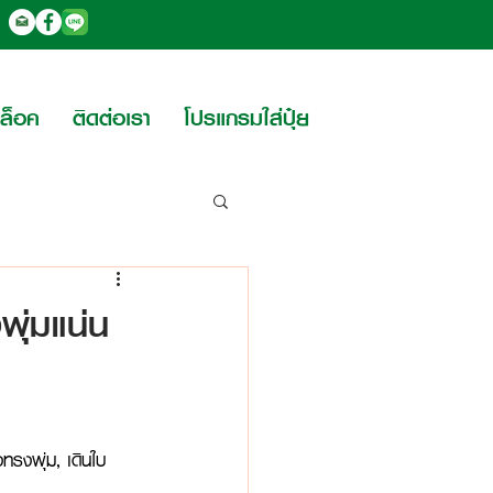
บล็อค
ติดต่อเรา
โปรแกรมใส่ปุ๋ย
พุ่มแน่น
งทรงพุ่ม, เดินใบ 