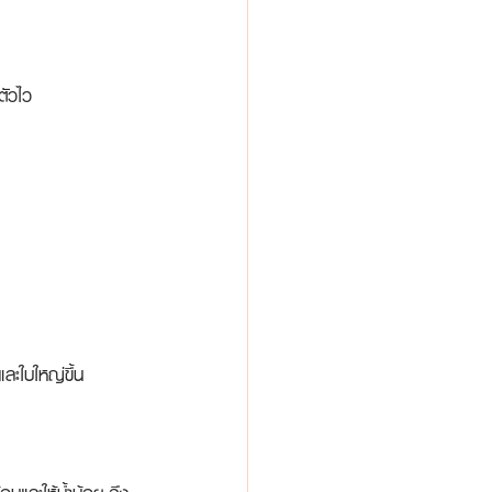
ตัวไว
และใบใหญ่ขึ้น