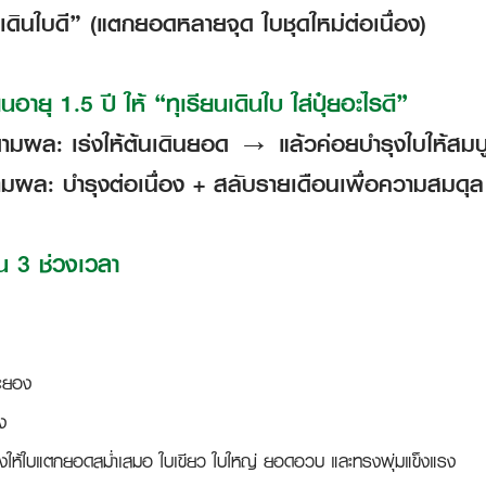
ดินใบดี” (แตกยอดหลายจุด ใบชุดใหม่ต่อเนื่อง)
อายุ 1.5 ปี ให้ “ทุเรียนเดินใบ ใส่ปุ๋ยอะไรดี”
ดตามผล: เร่งให้ต้นเดินยอด → แล้วค่อยบำรุงใบให้สมบ
ามผล: บำรุงต่อเนื่อง + สลับรายเดือนเพื่อความสมดุล
น 3 ช่วงเวลา
ระยอง
่ง
ร่งให้ใบแตกยอดสม่ำเสมอ ใบเขียว ใบใหญ่ ยอดอวบ และทรงพุ่มแข็งแรง