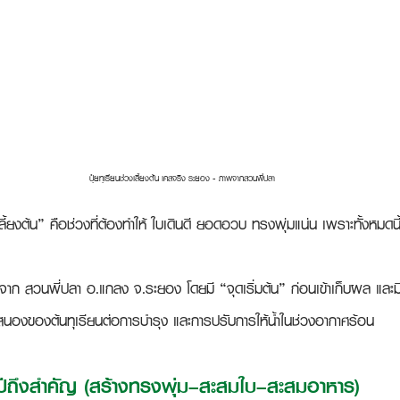
ปุ๋ยทุเรียนช่วงเลี้ยงต้น เคสจริง ระยอง - ภาพจากสวนพี่ปลา
ลี้ยงต้น” คือช่วงที่ต้องทำให้ 
ใบเดินดี ยอดอวบ ทรงพุ่มแน่น
 เพราะทั้งหมดน
งจาก 
สวนพี่ปลา อ.แกลง จ.ระยอง
 โดยมี “จุดเริ่มต้น” ก่อนเข้าเก็บผล แล
สนองของต้นทุเรียนต่อการบำรุง และการปรับการให้น้ำในช่วงอากาศร้อน
ปีถึงสำคัญ (สร้างทรงพุ่ม–สะสมใบ–สะสมอาหาร)