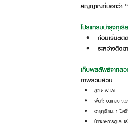
สัญญาณที่บอกว่า “เ
โปรแกรมบำรุงทุเรียน
ก่อนเริ่มติ
ระหว่างติดต
เก็บผลลัพธ์จากสว
ภาพรวมสวน
สวน: พี่ปลา
พื้นที่: อ.แกลง จ.
อายุทุเรียน: 1 ปีครึ
ป้าหมายการดูแล: เ