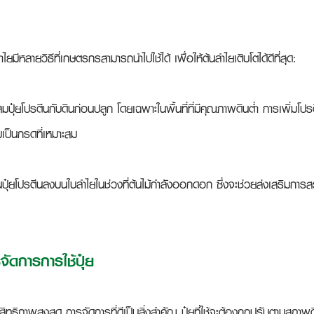
ไยมีหลายวิธีที่เกษตรกรสามารถนำไปใช้ได้ เพื่อให้ต้นลำไยเติบโตได้ดีที่สุด:
มปุ๋ยโปรตีนกับดินก่อนปลูก โดยเฉพาะในพื้นที่ที่มีคุณภาพดินต่ำ การเพิ่มโปร
เป็นกรดที่เหมาะสม
นปุ๋ยโปรตีนลงบนใบลำไยในช่วงที่ต้นไม้กำลังออกดอก ซึ่งจะช่วยส่งเสริมการส
ดการการใช้ปุ๋ย
ประสิทธิภาพสูงสุด การจัดการที่ดีเป็นสิ่งสำคัญ ปุ๋ยที่ใช้จะต้องถูกปรับตามส