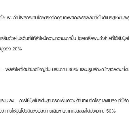
ูกลำไย พบว่ามีผลกระทบโดยตรงต่อคุณภาพของผลผลิตทั้งในด้านรสชาติและร
เสริมด้วยโปรตีนทำให้ลำไยมีความหวานมากขึ้น โดยเฉลี่ยพบว่าลำไยที่ได้รับปุ
รับสูงถึง 20%
ล
 - ผลลำไยที่ได้มีขนาดใหญ่ขึ้น ประมาณ 30% และมีรูปลักษณ์ที่สวยงามซึ่งช
และแมลง
 - การใช้ปุ๋ยโปรตีนสามารถเพิ่มความต้านทานต่อโรคและแมลง ทำให
พบว่าการใช้ปุ๋ยโปรตีนช่วยลดการเสียหายจากแมลงลงได้ประมาณ 50%