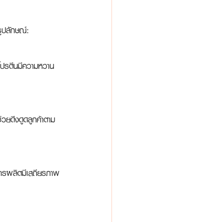
ูปลักษณ์:
๋ยโปรตีนมีความหวาน
่วยดึงดูดลูกค้าตาม
้การผลิตมีเสถียรภาพ