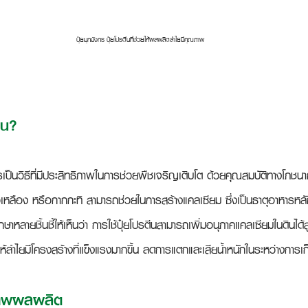
ปุ๋ยมุกมังกร ปุ๋ยโปรตีนที่ช่วยให้ผลผลิตลำไยมีคุณภาพ
ีน?
รเป็นวิธีที่มีประสิทธิภาพในการช่วยพืชเจริญเติบโต ด้วยคุณสมบัติทางโภชนา
วเหลือง หรือกากกะทิ สามารถช่วยในการสร้างแคลเซียม ซึ่งเป็นธาตุอาหารหลัก
าหลายชิ้นชี้ให้เห็นว่า การใช้ปุ๋ยโปรตีนสามารถเพิ่มอนุภาคแคลเซียมในดินไ
ห้ลำไยมีโครงสร้างที่แข็งแรงมากขึ้น ลดการแตกและเสียน้ำหนักในระหว่างการเก็
าพผลผลิต