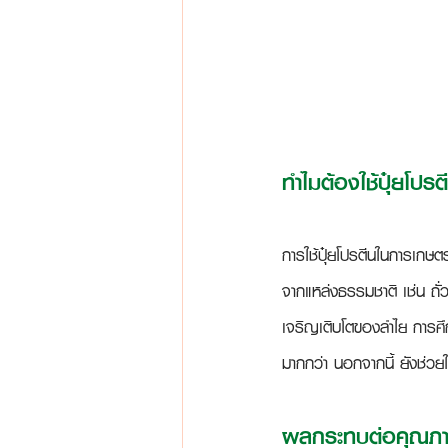
ทำไมต้องใช้ปุ๋ยโปรต
การใช้ปุ๋ยโปรตีนในการเกษต
จากแหล่งธรรมชาติ เช่น ถั่
เจริญเติบโตของลำไย การศึกษ
มากกว่า นอกจากนี้ ยังช่วยใ
ผลกระทบต่อคุณภ