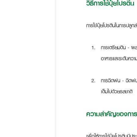
วิธีการใช้ปุ๋ยโปรตีน
การใช้ปุ๋ยโปรตีนในการปลูกลำ
การเตรียมดิน
 - ผส
อาหารและระดับความ
การฉีดพ่น
 - ฉีดพ่
เต็มไปด้วยรสชาติ
ความสำคัญของการจั
เพื่อให้การใช้ปุ๋ยโปรตีนมี